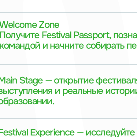
n Stage — открытие фестиваля, вдо
тупления и реальные истории о ме
азовании.
ival Experience — исследуйте темати
омьтесь с университетами, участвуй
бирайте отметки в Festival Passport.
nd Finale — подведение итогов, розы
раждение победителей и главный сю