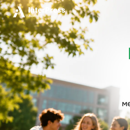
In
С
между