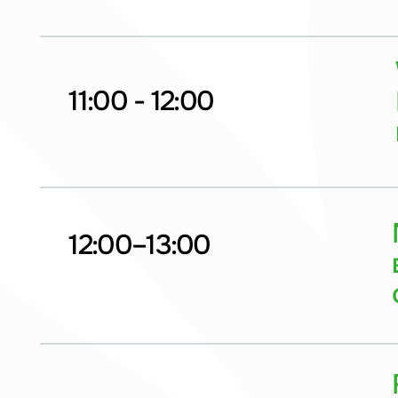
Mai
12:00–13:00
выс
обр
Fest
знак
13:00 - 15:30
и со
Gra
15:30 — 16:00
наг