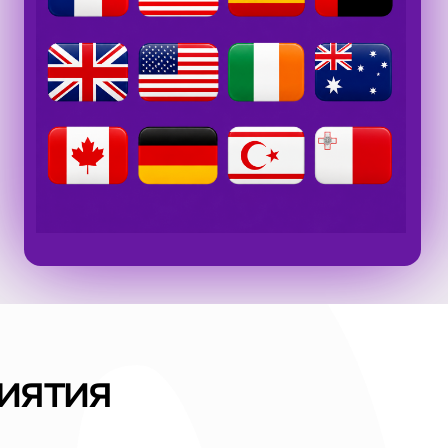
тия
come Zone
чите Festival Passport, познакомьте
андой и начните собирать первые ба