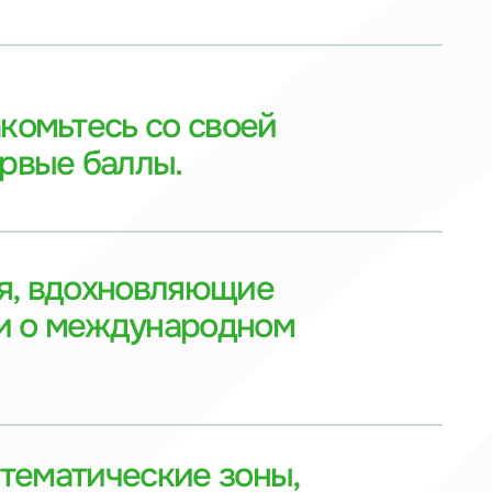
хновляющие
ждународном
ческие зоны,
те в интерактивах
грыш призов,
рприз фестиваля.