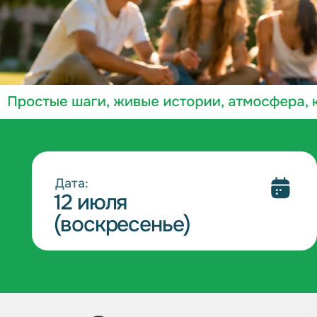
Дата:
12 июля
(воскресенье)
За один день - я