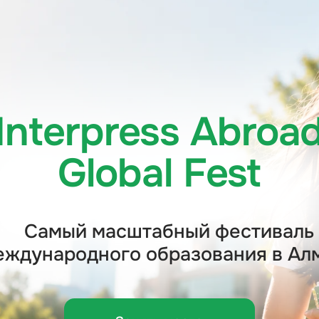
terpress Abroad
Global Fest
амый масштабный фестиваль
народного образования в Алматы
Занять место