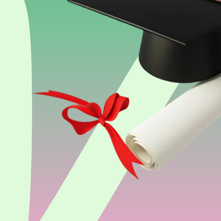
InterPress Abroad
ваш надежный проводник в мире образования
2003
год основания компании