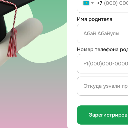
Зарегистрироваться
10К+
10
студентов поступили
зачисле
в зарубежные учебные
выбранн